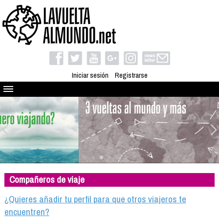
Iniciar sesión
Registrarse
Quienes somos
El proyecto
Blog
Viaja con nosotros
Camino solidario
Compañeros de viaje
Libros
Club de viajes
¿Quieres añadir tu perfil para que otros viajeros te
Compañeros de viaje
encuentren?