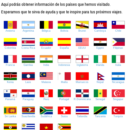
Aquí podrás obtener información de los países que hemos visitado.
Esperamos que te sirva de ayuda y que te inspire para tus próximos viajes.
Andorra
Argentina
Bélgica
Bolivia
Brunei
Camboya
Chile
Colombia
Costa Rica
Ecuador
España
EEUU
Egipto
Filipinas
Francia
Gambia
India
Indonesia
Inglaterra
Irlanda
Italia
Kenia
Laos
Malasia
Malta
Marruecos
Nepal
Nicaragua
Panamá
Paraguay
Perú
Portugal
R.Dominicana
Senegal
Singapur
Sri Lanka
Suazilandia
Sudáfrica
Suiza
Tailandia
Tanzania
Turquía