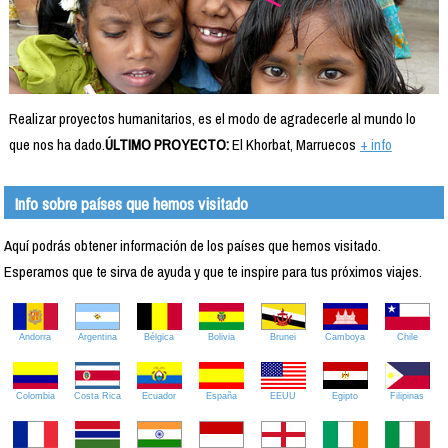
Realizar proyectos humanitarios, es el modo de agradecerle al mundo lo
que nos ha dado.
ÚLTIMO PROYECTO:
El Khorbat, Marruecos
+ info
Info sobre países que hemos visitado
Aquí podrás obtener información de los países que hemos visitado.
Esperamos que te sirva de ayuda y que te inspire para tus próximos viajes.
Andorra
Argentina
Bélgica
Bolivia
Brunei
Camboya
Chile
Colombia
Costa Rica
Ecuador
España
EEUU
Egipto
Filipinas