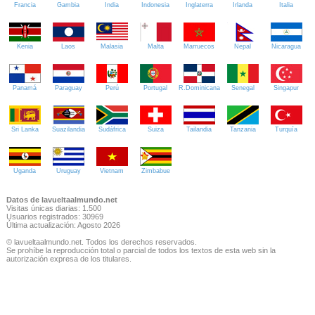
Francia
Gambia
India
Indonesia
Inglaterra
Irlanda
Italia
Kenia
Laos
Malasia
Malta
Marruecos
Nepal
Nicaragua
Panamá
Paraguay
Perú
Portugal
R.Dominicana
Senegal
Singapur
Sri Lanka
Suazilandia
Sudáfrica
Suiza
Tailandia
Tanzania
Turquía
Uganda
Uruguay
Vietnam
Zimbabue
Datos de lavueltaalmundo.net
Visitas únicas diarias: 1.500
Usuarios registrados: 30969
Última actualización: Agosto 2026
© lavueltaalmundo.net. Todos los derechos reservados.
Se prohíbe la reproducción total o parcial de todos los textos de esta web sin la
autorización expresa de los titulares.