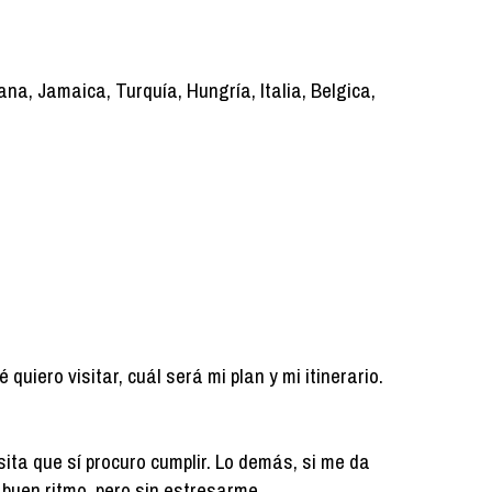
na, Jamaica, Turquía, Hungría, Italia, Belgica,
uiero visitar, cuál será mi plan y mi itinerario.
ita que sí procuro cumplir. Lo demás, si me da
 a buen ritmo, pero sin estresarme.