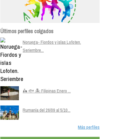
Últimos perfiles colgados
Noruega- Fiordos y islas Lofoten.
Seriembre...
🛵 🐟 🏝️ Filipinas Enero ...
Rumanía del 26/09 al 5/10...
Más perfiles