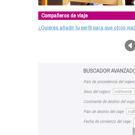
Compañeros de viaje
¿Quieres añadir tu perfil para que otros vi