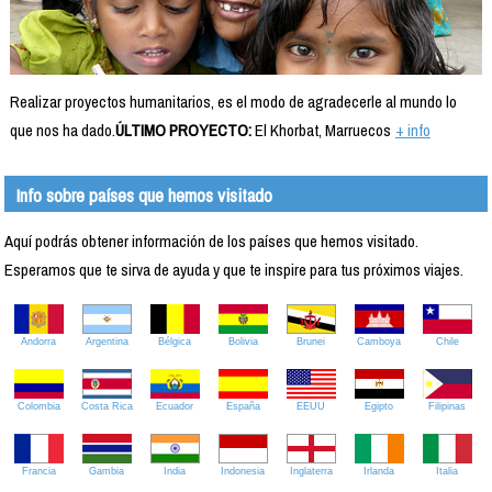
Realizar proyectos humanitarios, es el modo de agradecerle al mundo lo
que nos ha dado.
ÚLTIMO PROYECTO:
El Khorbat, Marruecos
+ info
Info sobre países que hemos visitado
Aquí podrás obtener información de los países que hemos visitado.
Esperamos que te sirva de ayuda y que te inspire para tus próximos viajes.
Andorra
Argentina
Bélgica
Bolivia
Brunei
Camboya
Chile
Colombia
Costa Rica
Ecuador
España
EEUU
Egipto
Filipinas
Francia
Gambia
India
Indonesia
Inglaterra
Irlanda
Italia