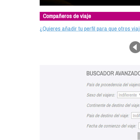
Compañeros de viaje
¿Quieres añadir tu perfil para que otros vi