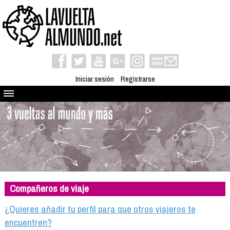
Iniciar sesión
Registrarse
Quienes somos
El proyecto
Blog
Viaja con nosotros
Camino solidario
Compañeros de viaje
Libros
Club de viajes
¿Quieres añadir tu perfil para que otros viajeros te
Compañeros de viaje
encuentren?