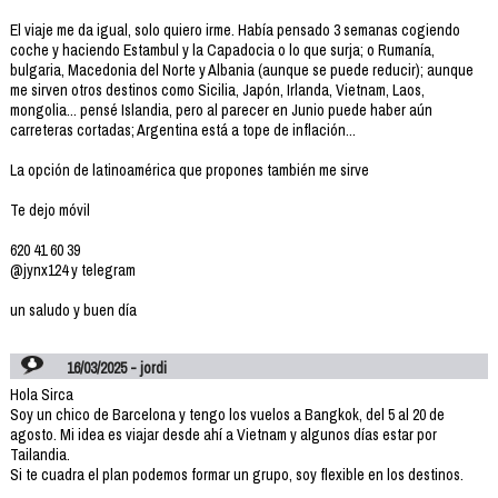
El viaje me da igual, solo quiero irme. Había pensado 3 semanas cogiendo
coche y haciendo Estambul y la Capadocia o lo que surja; o Rumanía,
bulgaria, Macedonia del Norte y Albania (aunque se puede reducir); aunque
me sirven otros destinos como Sicilia, Japón, Irlanda, Vietnam, Laos,
mongolia... pensé Islandia, pero al parecer en Junio puede haber aún
carreteras cortadas; Argentina está a tope de inflación...
La opción de latinoamérica que propones también me sirve
Te dejo móvil
620 41 60 39
@jynx124 y telegram
un saludo y buen día
16/03/2025 - jordi
Hola Sirca
Soy un chico de Barcelona y tengo los vuelos a Bangkok, del 5 al 20 de
agosto. Mi idea es viajar desde ahí a Vietnam y algunos días estar por
Tailandia.
Si te cuadra el plan podemos formar un grupo, soy flexible en los destinos.