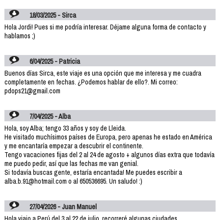
18/03/2025 - Sirca
Hola Jordi! Pues si me podría interesar. Déjame alguna forma de contacto y
hablamos ;)
6/04/2025 - Patricia
Buenos días Sirca, este viaje es una opción que me interesa y me cuadra
completamente en fechas. ¿Podemos hablar de ello?. Mi correo:
pdops21@gmail.com
7/04/2025 - Alba
Hola, soy Alba; tengo 33 años y soy de Lleida.
He visitado muchísimos países de Europa, pero apenas he estado en América
y me encantaría empezar a descubrir el continente.
Tengo vacaciones fijas del 2 al 24 de agosto + algunos días extra que todavía
me puedo pedir, así que las fechas me van genial.
Si todavía buscas gente, estaría encantada! Me puedes escribir a
alba.b.91@hotmail.com o al 650536695. Un saludo! :)
27/04/2026 - Juan Manuel
Hola viajo a Perú del 3 al 22 de julio, recorreré algunas ciudades.