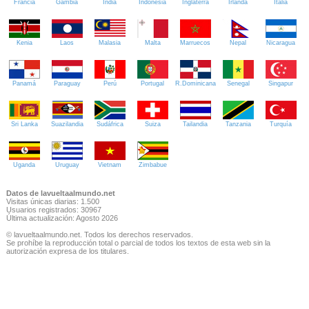
Francia
Gambia
India
Indonesia
Inglaterra
Irlanda
Italia
Kenia
Laos
Malasia
Malta
Marruecos
Nepal
Nicaragua
Panamá
Paraguay
Perú
Portugal
R.Dominicana
Senegal
Singapur
Sri Lanka
Suazilandia
Sudáfrica
Suiza
Tailandia
Tanzania
Turquía
Uganda
Uruguay
Vietnam
Zimbabue
Datos de lavueltaalmundo.net
Visitas únicas diarias: 1.500
Usuarios registrados: 30967
Última actualización: Agosto 2026
© lavueltaalmundo.net. Todos los derechos reservados.
Se prohíbe la reproducción total o parcial de todos los textos de esta web sin la
autorización expresa de los titulares.