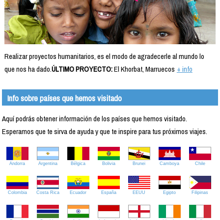
Realizar proyectos humanitarios, es el modo de agradecerle al mundo lo
que nos ha dado.
ÚLTIMO PROYECTO:
El Khorbat, Marruecos
+ info
Info sobre países que hemos visitado
Aquí podrás obtener información de los países que hemos visitado.
Esperamos que te sirva de ayuda y que te inspire para tus próximos viajes.
Andorra
Argentina
Bélgica
Bolivia
Brunei
Camboya
Chile
Colombia
Costa Rica
Ecuador
España
EEUU
Egipto
Filipinas