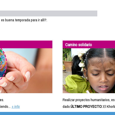
 es buena temporada para ir allí?.
Camino solidario
es.
Realizar proyectos humanitarios, es
iendo...
+ info
dado.
ÚLTIMO PROYECTO:
El Khorb