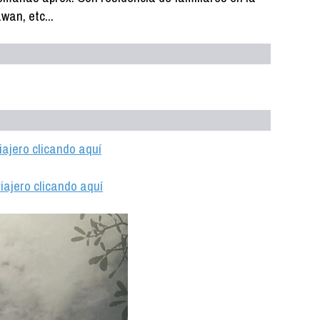
wan, etc...
iajero clicando aquí
iajero clicando aquí