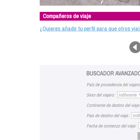
Compañeros de viaje
¿Quieres añadir tu perfil para que otros vi