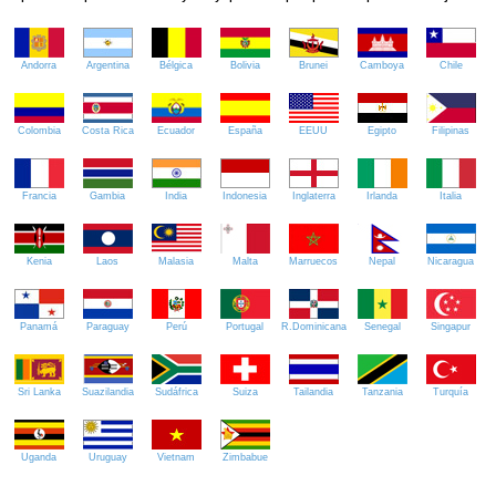
Andorra
Argentina
Bélgica
Bolivia
Brunei
Camboya
Chile
Colombia
Costa Rica
Ecuador
España
EEUU
Egipto
Filipinas
Francia
Gambia
India
Indonesia
Inglaterra
Irlanda
Italia
Kenia
Laos
Malasia
Malta
Marruecos
Nepal
Nicaragua
Panamá
Paraguay
Perú
Portugal
R.Dominicana
Senegal
Singapur
Sri Lanka
Suazilandia
Sudáfrica
Suiza
Tailandia
Tanzania
Turquía
Uganda
Uruguay
Vietnam
Zimbabue