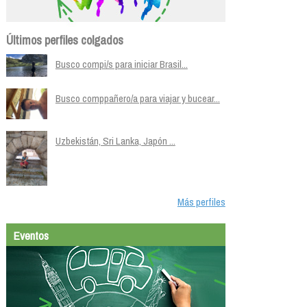
Últimos perfiles colgados
Busco compi/s para iniciar Brasil...
Busco comppañero/a para viajar y bucear...
Uzbekistán, Sri Lanka, Japón ...
Más perfiles
Eventos