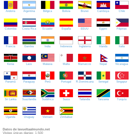
Andorra
Argentina
Bélgica
Bolivia
Brunei
Camboya
Chile
Colombia
Costa Rica
Ecuador
España
EEUU
Egipto
Filipinas
Francia
Gambia
India
Indonesia
Inglaterra
Irlanda
Italia
Kenia
Laos
Malasia
Malta
Marruecos
Nepal
Nicaragua
Panamá
Paraguay
Perú
Portugal
R.Dominicana
Senegal
Singapur
Sri Lanka
Suazilandia
Sudáfrica
Suiza
Tailandia
Tanzania
Turquía
Uganda
Uruguay
Vietnam
Zimbabue
Datos de lavueltaalmundo.net
Visitas únicas diarias: 1.500