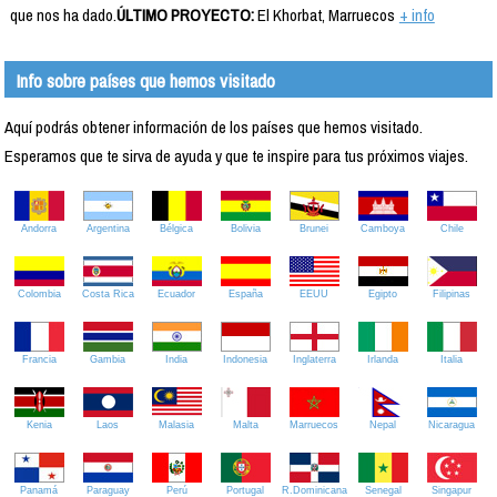
que nos ha dado.
ÚLTIMO PROYECTO:
El Khorbat, Marruecos
+ info
Info sobre países que hemos visitado
Aquí podrás obtener información de los países que hemos visitado.
Esperamos que te sirva de ayuda y que te inspire para tus próximos viajes.
Andorra
Argentina
Bélgica
Bolivia
Brunei
Camboya
Chile
Colombia
Costa Rica
Ecuador
España
EEUU
Egipto
Filipinas
Francia
Gambia
India
Indonesia
Inglaterra
Irlanda
Italia
Kenia
Laos
Malasia
Malta
Marruecos
Nepal
Nicaragua
Panamá
Paraguay
Perú
Portugal
R.Dominicana
Senegal
Singapur