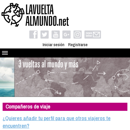
Iniciar sesión
Registrarse
Quienes somos
El proyecto
Blog
Viaja con nosotros
Camino solidario
Compañeros de viaje
Libros
Club de viajes
¿Quieres añadir tu perfil para que otros viajeros te
Compañeros de viaje
encuentren?