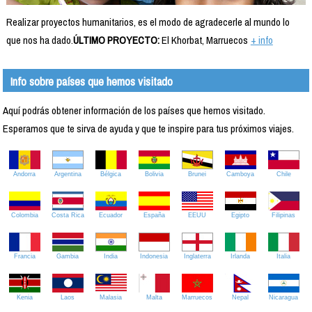
Realizar proyectos humanitarios, es el modo de agradecerle al mundo lo
que nos ha dado.
ÚLTIMO PROYECTO:
El Khorbat, Marruecos
+ info
Info sobre países que hemos visitado
Aquí podrás obtener información de los países que hemos visitado.
Esperamos que te sirva de ayuda y que te inspire para tus próximos viajes.
Andorra
Argentina
Bélgica
Bolivia
Brunei
Camboya
Chile
Colombia
Costa Rica
Ecuador
España
EEUU
Egipto
Filipinas
Francia
Gambia
India
Indonesia
Inglaterra
Irlanda
Italia
Kenia
Laos
Malasia
Malta
Marruecos
Nepal
Nicaragua