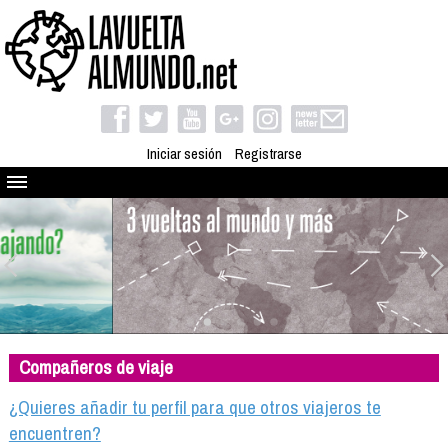
Iniciar sesión
Registrarse
Quienes somos
El proyecto
Blog
Viaja con nosotros
Camino solidario
Compañeros de viaje
Libros
Club de viajes
¿Quieres añadir tu perfil para que otros viajeros te
Compañeros de viaje
encuentren?