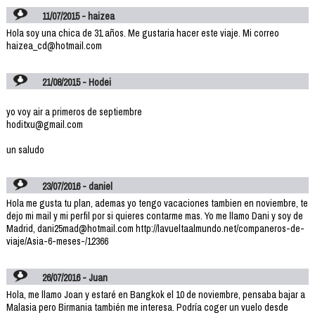
11/07/2015 - haizea
Hola soy una chica de 31 años. Me gustaria hacer este viaje. Mi correo
haizea_cd@hotmail.com
21/08/2015 - Hodei
yo voy air a primeros de septiembre
hoditxu@gmail.com
un saludo
23/07/2016 - daniel
Hola me gusta tu plan, ademas yo tengo vacaciones tambien en noviembre, te
dejo mi mail y mi perfil por si quieres contarme mas. Yo me llamo Dani y soy de
Madrid, dani25mad@hotmail.com http://lavueltaalmundo.net/companeros-de-
viaje/Asia-6-meses-/12366
26/07/2016 - Juan
Hola, me llamo Joan y estaré en Bangkok el 10 de noviembre, pensaba bajar a
Malasia pero Birmania también me interesa. Podría coger un vuelo desde