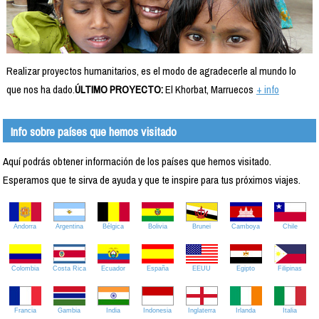
Realizar proyectos humanitarios, es el modo de agradecerle al mundo lo
que nos ha dado.
ÚLTIMO PROYECTO:
El Khorbat, Marruecos
+ info
Info sobre países que hemos visitado
Aquí podrás obtener información de los países que hemos visitado.
Esperamos que te sirva de ayuda y que te inspire para tus próximos viajes.
Andorra
Argentina
Bélgica
Bolivia
Brunei
Camboya
Chile
Colombia
Costa Rica
Ecuador
España
EEUU
Egipto
Filipinas
Francia
Gambia
India
Indonesia
Inglaterra
Irlanda
Italia