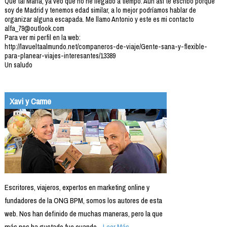
Qué tal María, ya veo que no he llegado a tiempo. Aún así te escribo porque
soy de Madrid y tenemos edad similar, a lo mejor podríamos hablar de
organizar alguna escapada. Me llamo Antonio y este es mi contacto
alfa_79@outlook.com
Para ver mi perfil en la web:
http://lavueltaalmundo.net/companeros-de-viaje/Gente-sana-y-flexible-
para-planear-viajes-interesantes/13389
Un saludo
Xavi y Carme
Escritores, viajeros, expertos en marketing online y
fundadores de la ONG BPM, somos los autores de esta
web. Nos han definido de muchas maneras, pero la que
más nos ha gustado fue cuando...
Leer Más