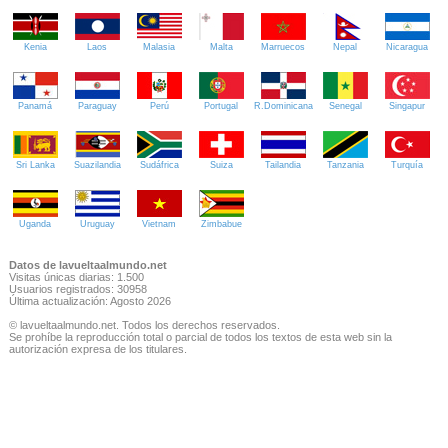
Kenia
Laos
Malasia
Malta
Marruecos
Nepal
Nicaragua
Panamá
Paraguay
Perú
Portugal
R.Dominicana
Senegal
Singapur
Sri Lanka
Suazilandia
Sudáfrica
Suiza
Tailandia
Tanzania
Turquía
Uganda
Uruguay
Vietnam
Zimbabue
Datos de lavueltaalmundo.net
Visitas únicas diarias: 1.500
Usuarios registrados: 30958
Última actualización: Agosto 2026
© lavueltaalmundo.net. Todos los derechos reservados.
Se prohíbe la reproducción total o parcial de todos los textos de esta web sin la
autorización expresa de los titulares.