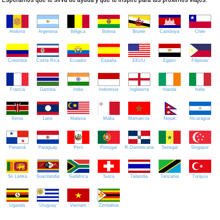
Andorra
Argentina
Bélgica
Bolivia
Brunei
Camboya
Chile
Colombia
Costa Rica
Ecuador
España
EEUU
Egipto
Filipinas
Francia
Gambia
India
Indonesia
Inglaterra
Irlanda
Italia
Kenia
Laos
Malasia
Malta
Marruecos
Nepal
Nicaragua
Panamá
Paraguay
Perú
Portugal
R.Dominicana
Senegal
Singapur
Sri Lanka
Suazilandia
Sudáfrica
Suiza
Tailandia
Tanzania
Turquía
Uganda
Uruguay
Vietnam
Zimbabue