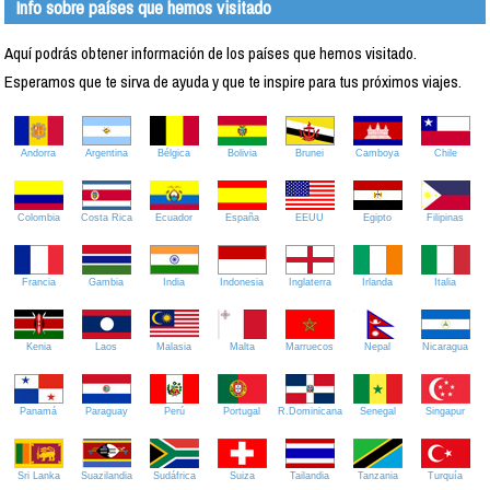
Info sobre países que hemos visitado
Aquí podrás obtener información de los países que hemos visitado.
Esperamos que te sirva de ayuda y que te inspire para tus próximos viajes.
Andorra
Argentina
Bélgica
Bolivia
Brunei
Camboya
Chile
Colombia
Costa Rica
Ecuador
España
EEUU
Egipto
Filipinas
Francia
Gambia
India
Indonesia
Inglaterra
Irlanda
Italia
Kenia
Laos
Malasia
Malta
Marruecos
Nepal
Nicaragua
Panamá
Paraguay
Perú
Portugal
R.Dominicana
Senegal
Singapur
Sri Lanka
Suazilandia
Sudáfrica
Suiza
Tailandia
Tanzania
Turquía