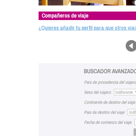
Compañeros de viaje
¿Quieres añadir tu perfil para que otros vi