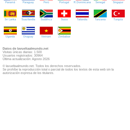
Panamá
Paraguay
Perú
Portugal
R.Dominicana
Senegal
Singapur
Sri Lanka
Suazilandia
Sudáfrica
Suiza
Tailandia
Tanzania
Turquía
Uganda
Uruguay
Vietnam
Zimbabue
Datos de lavueltaalmundo.net
Visitas únicas diarias: 1.500
Usuarios registrados: 30964
Última actualización: Agosto 2026
© lavueltaalmundo.net. Todos los derechos reservados.
Se prohíbe la reproducción total o parcial de todos los textos de esta web sin la
autorización expresa de los titulares.