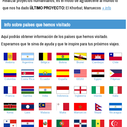
Realizar proyectos humanitarios, es el modo de agradecerle al mundo lo
que nos ha dado.
ÚLTIMO PROYECTO:
El Khorbat, Marruecos
+ info
Info sobre países que hemos visitado
Aquí podrás obtener información de los países que hemos visitado.
Esperamos que te sirva de ayuda y que te inspire para tus próximos viajes.
Andorra
Argentina
Bélgica
Bolivia
Brunei
Camboya
Chile
Colombia
Costa Rica
Ecuador
España
EEUU
Egipto
Filipinas
Francia
Gambia
India
Indonesia
Inglaterra
Irlanda
Italia
Kenia
Laos
Malasia
Malta
Marruecos
Nepal
Nicaragua