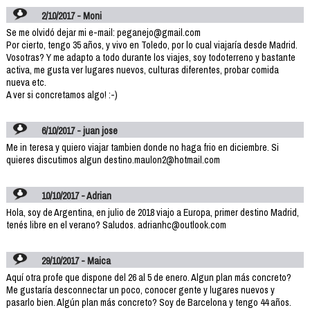
2/10/2017 - Moni
Se me olvidó dejar mi e-mail: peganejo@gmail.com
Por cierto, tengo 35 años, y vivo en Toledo, por lo cual viajaría desde Madrid.
Vosotras? Y me adapto a todo durante los viajes, soy todoterreno y bastante
activa, me gusta ver lugares nuevos, culturas diferentes, probar comida
nueva etc.
A ver si concretamos algo! :-)
6/10/2017 - juan jose
Me in teresa y quiero viajar tambien donde no haga frio en diciembre. Si
quieres discutimos algun destino.maulon2@hotmail.com
10/10/2017 - Adrian
Hola, soy de Argentina, en julio de 2018 viajo a Europa, primer destino Madrid,
tenés libre en el verano? Saludos. adrianhc@outlook.com
29/10/2017 - Maica
Aquí otra profe que dispone del 26 al 5 de enero. Algun plan más concreto?
Me gustaría desconnectar un poco, conocer gente y lugares nuevos y
pasarlo bien. Algún plan más concreto? Soy de Barcelona y tengo 44 años.