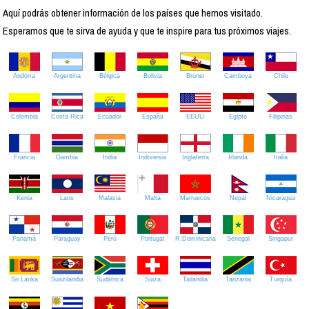
Aquí podrás obtener información de los países que hemos visitado.
Esperamos que te sirva de ayuda y que te inspire para tus próximos viajes.
Andorra
Argentina
Bélgica
Bolivia
Brunei
Camboya
Chile
Colombia
Costa Rica
Ecuador
España
EEUU
Egipto
Filipinas
Francia
Gambia
India
Indonesia
Inglaterra
Irlanda
Italia
Kenia
Laos
Malasia
Malta
Marruecos
Nepal
Nicaragua
Panamá
Paraguay
Perú
Portugal
R.Dominicana
Senegal
Singapur
Sri Lanka
Suazilandia
Sudáfrica
Suiza
Tailandia
Tanzania
Turquía