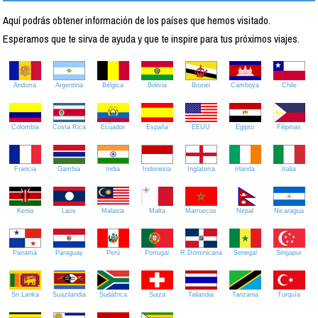
Aquí podrás obtener información de los países que hemos visitado.
Esperamos que te sirva de ayuda y que te inspire para tus próximos viajes.
Andorra
Argentina
Bélgica
Bolivia
Brunei
Camboya
Chile
Colombia
Costa Rica
Ecuador
España
EEUU
Egipto
Filipinas
Francia
Gambia
India
Indonesia
Inglaterra
Irlanda
Italia
Kenia
Laos
Malasia
Malta
Marruecos
Nepal
Nicaragua
Panamá
Paraguay
Perú
Portugal
R.Dominicana
Senegal
Singapur
Sri Lanka
Suazilandia
Sudáfrica
Suiza
Tailandia
Tanzania
Turquía