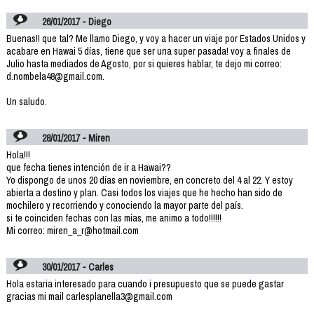
26/01/2017 - Diego
Buenas!! que tal? Me llamo Diego, y voy a hacer un viaje por Estados Unidos y
acabare en Hawai 5 días, tiene que ser una super pasada! voy a finales de
Julio hasta mediados de Agosto, por si quieres hablar, te dejo mi correo:
d.nombela48@gmail.com.
Un saludo.
28/01/2017 - Miren
Hola!!!
que fecha tienes intención de ir a Hawai??
Yo dispongo de unos 20 días en noviembre, en concreto del 4 al 22. Y estoy
abierta a destino y plan. Casi todos los viajes que he hecho han sido de
mochilero y recorriendo y conociendo la mayor parte del país.
si te coinciden fechas con las mías, me animo a todo!!!!!!
Mi correo: miren_a_r@hotmail.com
30/01/2017 - Carles
Hola estaria interesado para cuando i presupuesto que se puede gastar
gracias mi mail carlesplanella3@gmail.com