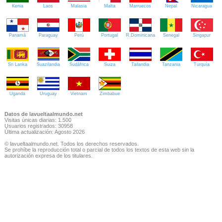
Kenia
Laos
Malasia
Malta
Marruecos
Nepal
Nicaragua
Panamá
Paraguay
Perú
Portugal
R.Dominicana
Senegal
Singapur
Sri Lanka
Suazilandia
Sudáfrica
Suiza
Tailandia
Tanzania
Turquía
Uganda
Uruguay
Vietnam
Zimbabue
Datos de lavueltaalmundo.net
Visitas únicas diarias: 1.500
Usuarios registrados: 30958
Última actualización: Agosto 2026
© lavueltaalmundo.net. Todos los derechos reservados.
Se prohíbe la reproducción total o parcial de todos los textos de esta web sin la
autorización expresa de los titulares.