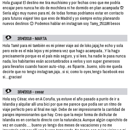
Hola guapa! El destino me tira muchísimo y por fechas creo que me podría
encajar pero nunca he ido de mochilera ni he dormido en plan acampada 🙊
Sería algo muy nuevo para mí, de todas formas podríamos estar en contacto
para futuros viajes! Veo que eres de Madrid y yo siempre estoy planeando
nuevos destinos 😊 Podemos hablar en instagram soy Tamy_251186 besos
2/04/2016 - MARTA
Hola Tami! para mì tambièn es mi primer viaje asì de loko,jajaj,he echo y sola
pero este es el màs lejos y mi primera vez que hago acampada...Y la hago
precisamente porque es el país más seguro, y si lees, ha nadie le pasa nunca
nada, los habitantes esán acostumbrados a verlos y son super generosos
para llevarlos cuando hacen auto-stop...es flipante...bueno, sólo me queda
decirte que no tengo instagram,jaja...si si, como lo oyes,tengo facebook eso
si....gracias!
3/04/2016 - cesar
Hola soy César, vivo en A Coruña, ya estuve el año pasado a punto de ir a
Islandia y alquilar allí una bici por que me parece que podía ser un ritmo de
viaje perfecto pero al final me rajé. Debe de ser impresionante la cantidad de
parajes impresionantes que hay. Creo que la mejor forma de disfrutar de
Islandia es en contacto directo con la naturaleza. Aunque algún caprichito de
vez en cuando..... bueno yo tengo dos meses de vacaciones y no me