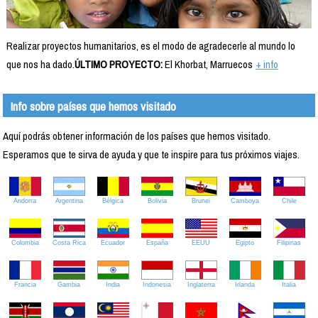
Realizar proyectos humanitarios, es el modo de agradecerle al mundo lo
que nos ha dado.
ÚLTIMO PROYECTO:
El Khorbat, Marruecos
+ info
Info sobre países que hemos visitado
Aquí podrás obtener información de los países que hemos visitado.
Esperamos que te sirva de ayuda y que te inspire para tus próximos viajes.
Andorra
Argentina
Bélgica
Bolivia
Brunei
Camboya
Chile
Colombia
Costa Rica
Ecuador
España
EEUU
Egipto
Filipinas
Francia
Gambia
India
Indonesia
Inglaterra
Irlanda
Italia