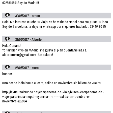
622881989! Soy de Madrid!!
30/05/2017 - arnau
Hola! Me interesa mucho tu viaje! Ya he visitado Nepal pero me gusta tu idea.
Soy de Barcelona, te dejo mi whatsapp por si quieres hablarlo : 634 57 80 85
31/05/2017 - Alberto
Hola Canaria!
Yo también vivo en MAdrid, me gusta el plan cuentame más a
albertoromu@gmail.com . Un saludo!
28/06/2017 - marc
buenas!
ruta desde india hacia el este, salida en noviembre sin billete de vuelta!
http://lavueltaalmundo.net/companeros-de-viaje/busco-companeros-de-
viaje-para-india-nepal-myanmar-i-+----salida-en-octubre-o-
noviembre-/15984