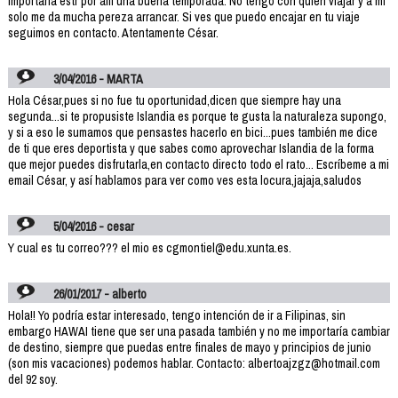
importaría estr por allí una buena temporada. No tengo con quien viajar y a mi
solo me da mucha pereza arrancar. Si ves que puedo encajar en tu viaje
seguimos en contacto. Atentamente César.
3/04/2016 - MARTA
Hola César,pues si no fue tu oportunidad,dicen que siempre hay una
segunda...si te propusiste Islandia es porque te gusta la naturaleza supongo,
y si a eso le sumamos que pensastes hacerlo en bici...pues también me dice
de ti que eres deportista y que sabes como aprovechar Islandia de la forma
que mejor puedes disfrutarla,en contacto directo todo el rato... Escríbeme a mi
email César, y así hablamos para ver como ves esta locura,jajaja,saludos
5/04/2016 - cesar
Y cual es tu correo??? el mio es cgmontiel@edu.xunta.es.
26/01/2017 - alberto
Hola!! Yo podría estar interesado, tengo intención de ir a Filipinas, sin
embargo HAWAI tiene que ser una pasada también y no me importaría cambiar
de destino, siempre que puedas entre finales de mayo y principios de junio
(son mis vacaciones) podemos hablar. Contacto: albertoajzgz@hotmail.com
del 92 soy.