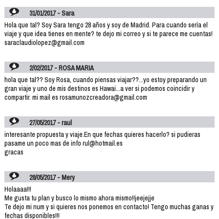
31/01/2017 - Sara
Hola que tal? Soy Sara tengo 28 años y soy de Madrid. Para cuando sería el
viaje y que idea tienes en mente? te dejo mi correo y si te parece me cuentas!
saraclaudiolopez@gmail.com
2/02/2017 - ROSA MARIA
hola que tal?? Soy Rosa, cuando piensas viajar??...yo estoy preparando un
gran viaje y uno de mis destinos es Hawai...a ver si podemos coincidir y
compartir. mi mail es rosamunozcreadora@gmail.com
27/05/2017 - raul
interesante propuesta y viaje.En que fechas quieres hacerlo? si pudieras
pasame un poco mas de info rul@hotmail.es
gracas
28/05/2017 - Mery
Holaaaa!!!
Me gusta tu plan y busco lo mismo ahora mismo!!jeejejje
Te dejo mi num y si quieres nos ponemos en contacto! Tengo muchas ganas y
fechas disponibles!!!