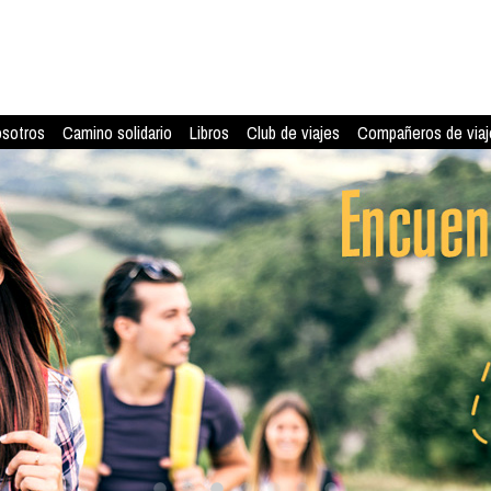
osotros
Camino solidario
Libros
Club de viajes
Compañeros de viaj