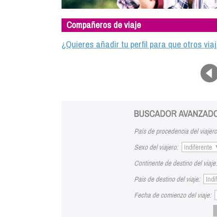
Compañeros de viaje
¿Quieres añadir tu perfil para que otros vi