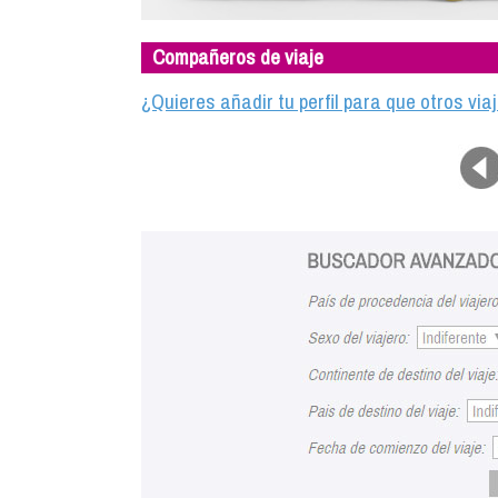
Compañeros de viaje
¿Quieres añadir tu perfil para que otros vi