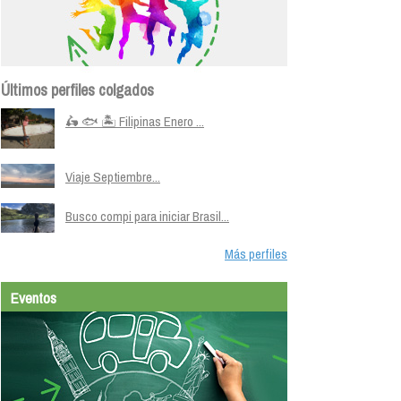
Últimos perfiles colgados
🛵 🐟 🏝️ Filipinas Enero ...
Viaje Septiembre...
Busco compi para iniciar Brasil...
Más perfiles
Eventos