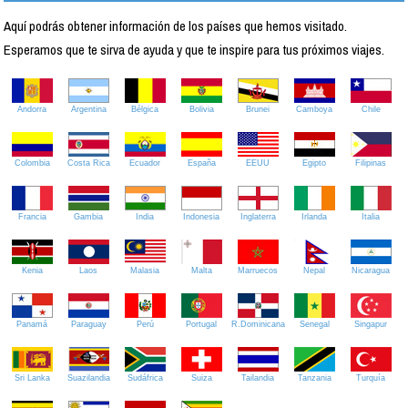
Aquí podrás obtener información de los países que hemos visitado.
Esperamos que te sirva de ayuda y que te inspire para tus próximos viajes.
Andorra
Argentina
Bélgica
Bolivia
Brunei
Camboya
Chile
Colombia
Costa Rica
Ecuador
España
EEUU
Egipto
Filipinas
Francia
Gambia
India
Indonesia
Inglaterra
Irlanda
Italia
Kenia
Laos
Malasia
Malta
Marruecos
Nepal
Nicaragua
Panamá
Paraguay
Perú
Portugal
R.Dominicana
Senegal
Singapur
Sri Lanka
Suazilandia
Sudáfrica
Suiza
Tailandia
Tanzania
Turquía