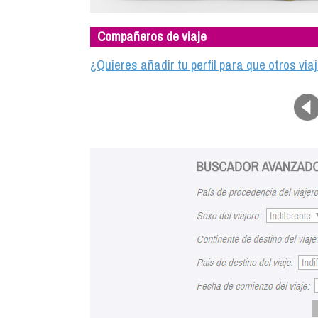
Compañeros de viaje
¿Quieres añadir tu perfil para que otros vi