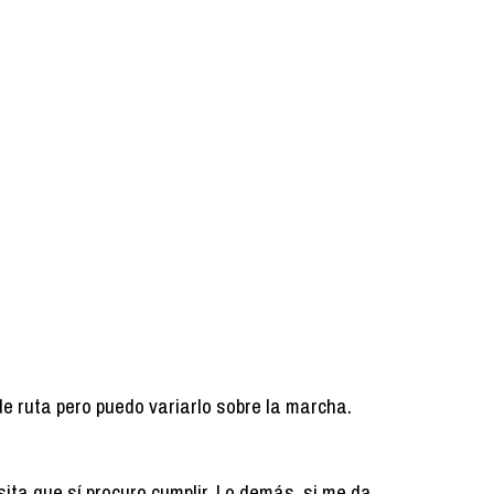
de ruta pero puedo variarlo sobre la marcha.
ita que sí procuro cumplir. Lo demás, si me da