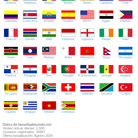
Andorra
Argentina
Bélgica
Bolivia
Brunei
Camboya
Chile
Colombia
Costa Rica
Ecuador
España
EEUU
Egipto
Filipinas
Francia
Gambia
India
Indonesia
Inglaterra
Irlanda
Italia
Kenia
Laos
Malasia
Malta
Marruecos
Nepal
Nicaragua
Panamá
Paraguay
Perú
Portugal
R.Dominicana
Senegal
Singapur
Sri Lanka
Suazilandia
Sudáfrica
Suiza
Tailandia
Tanzania
Turquía
Uganda
Uruguay
Vietnam
Zimbabue
Datos de lavueltaalmundo.net
Visitas únicas diarias: 1.500
Usuarios registrados: 30967
Última actualización: Agosto 2026