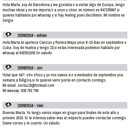
Hola Marta ,soy de Barcelona y me gustaría ir a visitar algo de Europa ,tengo
muchas ideas y no me importa ir a unos u otros .mi número es 647335997 si
quieres hablamos por whastap y si hay feeling pues decidimos .Mi nombre es
Sergio
22/08/2018 - adrian
Hola Marta.te apetece Cancun y Riviera Maya unos 8-10 dias en septiembre o
Cuba .Soy de Huelva y tengo 33,si estas interesada podemos hablarlo por
whasap al 642301942.Un saludo
22/08/2018 - Jon
Hola! que tal?, otro chico y yo nos vamos a ir a mediados de septiembre una
semana a Bélgica,si te quieres venir ponte en contacto conmigo.
Mi email: Jontxu15@hotmail.com
Mi wassap: 638 762 758
22/08/2018 - Vals
Buenas Marta. Yo tengo varios viajes en grupo para finales de este año y
próximo 2019. Si te interesa saber mas al respecto puedes contactar conmigo.
Dame correo y te cuento. Un saludo.