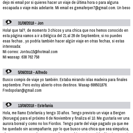
dejo mi email por si quieres hacer un viaje de última hora o para alguna
escapada o viaje más adelante. Mi email es gemaferper7@gmail.com. Un beso
31/08/2018 - Jon
Hola! que tal?, de momento 3 chicos y una chica que nos hemos conocido en
esta página vamos a ir a Bélgica del 21 al 28 de Septiembre, si no puedes
esas fechas , yo podría también hacer algún viaje en otras fechas, si estas
interesada:
Mi correo: Jontxu15@hotmail.com
Mi wassap: 638 762 758
5/09/2018 - Alfredo
Busco compis de viaje yo también. Estaba mirando islas madeira para finales
septiembre. Pero estoy abierto otros destinos. Wasap 699501876.
Fredopolan@gmail.com
13/09/2018 - Estefania
Hola, me llamo Estefanía y tengo 33 años. Tengo previsto un viaje a Bergen
(Noruega) para el próximo 6 de Noviembre y finaliza el 10. Me gustaría ver una
aurora boreal y como no los Fiordos. Tengo parte del viaje pagado ya que me
he quedado sin acompañante, ppr lo que busco una chica que sea simpatica,