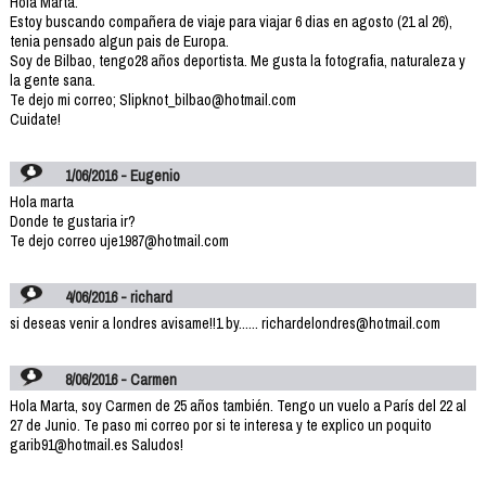
Hola Marta.
Estoy buscando compañera de viaje para viajar 6 dias en agosto (21 al 26),
tenia pensado algun pais de Europa.
Soy de Bilbao, tengo28 años deportista. Me gusta la fotografia, naturaleza y
la gente sana.
Te dejo mi correo; Slipknot_bilbao@hotmail.com
Cuidate!
1/06/2016 - Eugenio
Hola marta
Donde te gustaria ir?
Te dejo correo uje1987@hotmail.com
4/06/2016 - richard
si deseas venir a londres avisame!!1 by...... richardelondres@hotmail.com
8/06/2016 - Carmen
Hola Marta, soy Carmen de 25 años también. Tengo un vuelo a París del 22 al
27 de Junio. Te paso mi correo por si te interesa y te explico un poquito
garib91@hotmail.es Saludos!