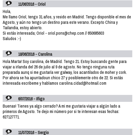
11/06/2016 - Oriol
Hola,
Me llamo Oriol, tengo 31 años, y resido en Madrid. Tengo disponible el mes de
Agosto, y aún no tengo un destino para este verano. Excepto China y
Tailandia, estoy abierto.
Si estás interesada; Oriol - oriol.pons@chep.com // 650685603
Saludos :-)
18/06/2016 - Carolina
Hola Marta! Soy carolina, de Madrid. Tengo 21. Estoy buscando gente para
viajar a irlanda del 26 de julio al 9 de agosto. No tengo ninguna ruta
preparada aunq si me gustaría ver galway, los acantilados de moher y cork.
Por ahora se ha apuntadoun chico 27 y posiblemente otro de 22. Si estás
interesada escribeme y hablamos carolina.cidad@hotmail.com
6/07/2016 - Iñigo
Buenas! Tienes ya algo cerrado? A mi me gustaria viajar a algún lado a
primeros de Agosto. Te dejo mi número por si te interesan esas fechas:
627127771
11/07/2016 - Sergio