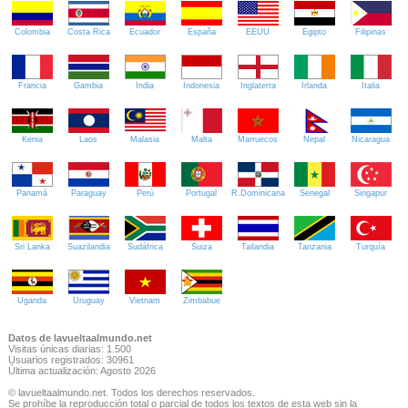
Colombia
Costa Rica
Ecuador
España
EEUU
Egipto
Filipinas
Francia
Gambia
India
Indonesia
Inglaterra
Irlanda
Italia
Kenia
Laos
Malasia
Malta
Marruecos
Nepal
Nicaragua
Panamá
Paraguay
Perú
Portugal
R.Dominicana
Senegal
Singapur
Sri Lanka
Suazilandia
Sudáfrica
Suiza
Tailandia
Tanzania
Turquía
Uganda
Uruguay
Vietnam
Zimbabue
Datos de lavueltaalmundo.net
Visitas únicas diarias: 1.500
Usuarios registrados: 30961
Última actualización: Agosto 2026
© lavueltaalmundo.net. Todos los derechos reservados.
Se prohíbe la reproducción total o parcial de todos los textos de esta web sin la