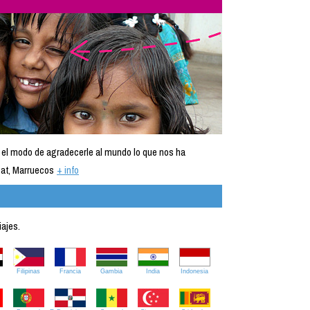
 el modo de agradecerle al mundo lo que nos ha
at, Marruecos
+ info
iajes.
Filipinas
Francia
Gambia
India
Indonesia