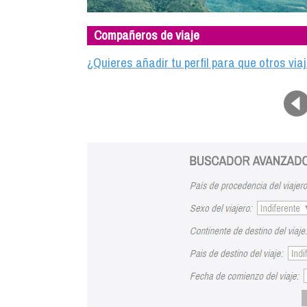
Compañeros de viaje
¿Quieres añadir tu perfil para que otros vi