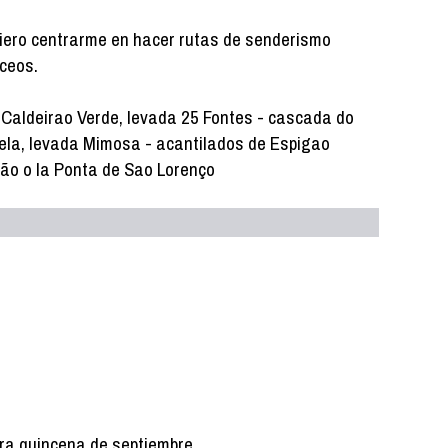
iero centrarme en hacer rutas de senderismo
áceos.
a Caldeirao Verde, levada 25 Fontes - cascada do
rtela, levada Mimosa - acantilados de Espigao
ão o la Ponta de Sao Lorenço
ra quincena de septiembre