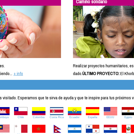
Camino solidario
es.
Realizar proyectos humanitarios, es
iendo...
+ info
dado.
ÚLTIMO PROYECTO:
El Khorb
visitado. Esperamos que te sirva de ayuda y que te inspire para tus próximos v
amboya
Chile
Colombia
Costa Rica
Ecuador
España
EEUU
Egipto