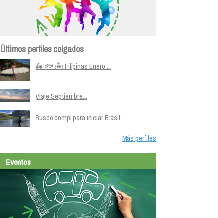
Últimos perfiles colgados
🛵 🐟 🏝️ Filipinas Enero ...
Viaje Septiembre...
Busco compi para iniciar Brasil...
Más perfiles
Eventos