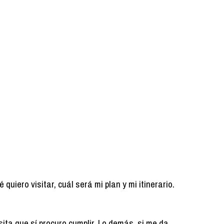
uiero visitar, cuál será mi plan y mi itinerario.
ita que sí procuro cumplir. Lo demás, si me da