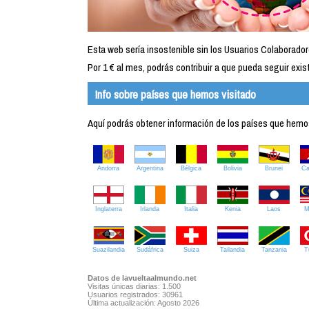
Esta web sería insostenible sin los Usuarios Colaborador
Por 1 € al mes, podrás contribuir a que pueda seguir exist
Info sobre países que hemos visitado
Aquí podrás obtener información de los países que hemos 
Andorra
Argentina
Bélgica
Bolivia
Brunei
C
Inglaterra
Irlanda
Italia
Kenia
Laos
M
Suazilandia
Sudáfrica
Suiza
Tailandia
Tanzania
T
Datos de lavueltaalmundo.net
Visitas únicas diarias: 1.500
Usuarios registrados: 30961
Última actualización: Agosto 2026