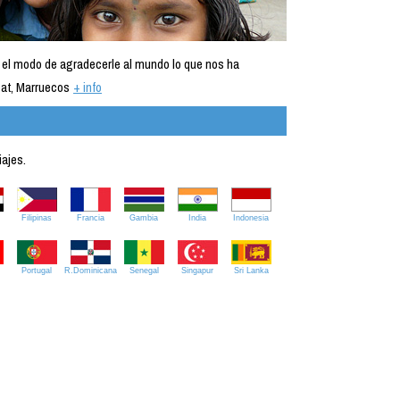
 el modo de agradecerle al mundo lo que nos ha
at, Marruecos
+ info
iajes.
Filipinas
Francia
Gambia
India
Indonesia
Portugal
R.Dominicana
Senegal
Singapur
Sri Lanka