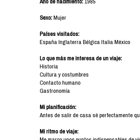
Año de nacimiento:
1985
Sexo:
Mujer
Países visitados:
España Inglaterra Bélgica Italia México
Lo que más me interesa de un viaje:
Historia
Cultura y costumbres
Contacto humano
Gastronomía
Mi planificación:
Antes de salir de casa sé perfectamente qué q
Mi ritmo de viaje:
Me marco unos puntos indispensables de vis