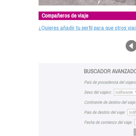
Compañeros de viaje
¿Quieres añadir tu perfil para que otros vi