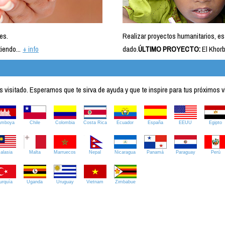
es.
Realizar proyectos humanitarios, es
iendo...
+ info
dado.
ÚLTIMO PROYECTO:
El Khorb
visitado. Esperamos que te sirva de ayuda y que te inspire para tus próximos v
amboya
Chile
Colombia
Costa Rica
Ecuador
España
EEUU
Egipto
alasia
Malta
Marruecos
Nepal
Nicaragua
Panamá
Paraguay
Perú
urquía
Uganda
Uruguay
Vietnam
Zimbabue