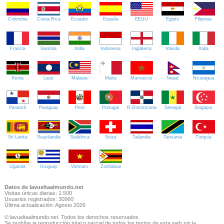
Colombia
Costa Rica
Ecuador
España
EEUU
Egipto
Filipinas
Francia
Gambia
India
Indonesia
Inglaterra
Irlanda
Italia
Kenia
Laos
Malasia
Malta
Marruecos
Nepal
Nicaragua
Panamá
Paraguay
Perú
Portugal
R.Dominicana
Senegal
Singapur
Sri Lanka
Suazilandia
Sudáfrica
Suiza
Tailandia
Tanzania
Turquía
Uganda
Uruguay
Vietnam
Zimbabue
Datos de lavueltaalmundo.net
Visitas únicas diarias: 1.500
Usuarios registrados: 30960
Última actualización: Agosto 2026
© lavueltaalmundo.net. Todos los derechos reservados.
Se prohíbe la reproducción total o parcial de todos los textos de esta web sin la