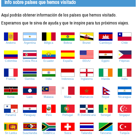
Info sobre países que hemos visitado
Aquí podrás obtener información de los países que hemos visitado.
Esperamos que te sirva de ayuda y que te inspire para tus próximos viajes.
Andorra
Argentina
Bélgica
Bolivia
Brunei
Camboya
Chile
Colombia
Costa Rica
Ecuador
España
EEUU
Egipto
Filipinas
Francia
Gambia
India
Indonesia
Inglaterra
Irlanda
Italia
Kenia
Laos
Malasia
Malta
Marruecos
Nepal
Nicaragua
Panamá
Paraguay
Perú
Portugal
R.Dominicana
Senegal
Singapur
Sri Lanka
Suazilandia
Sudáfrica
Suiza
Tailandia
Tanzania
Turquía