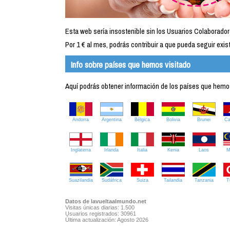
Esta web sería insostenible sin los Usuarios Colaborador
Por 1 € al mes, podrás contribuir a que pueda seguir exist
Info sobre países que hemos visitado
Aquí podrás obtener información de los países que hemos 
Andorra
Argentina
Bélgica
Bolivia
Brunei
C
Inglaterra
Irlanda
Italia
Kenia
Laos
M
Suazilandia
Sudáfrica
Suiza
Tailandia
Tanzania
T
Datos de lavueltaalmundo.net
Visitas únicas diarias: 1.500
Usuarios registrados: 30961
Última actualización: Agosto 2026