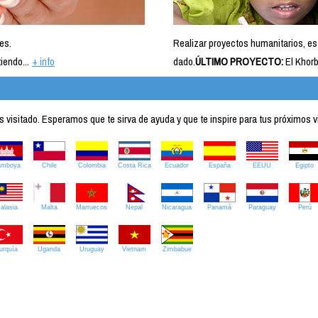
es.
Realizar proyectos humanitarios, es
iendo...
+ info
dado.
ÚLTIMO PROYECTO:
El Khorb
visitado. Esperamos que te sirva de ayuda y que te inspire para tus próximos v
amboya
Chile
Colombia
Costa Rica
Ecuador
España
EEUU
Egipto
alasia
Malta
Marruecos
Nepal
Nicaragua
Panamá
Paraguay
Perú
urquía
Uganda
Uruguay
Vietnam
Zimbabue