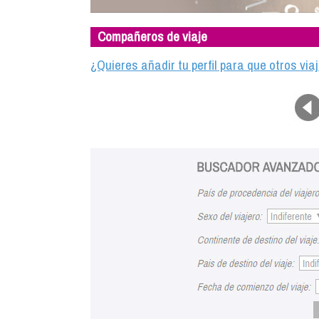
Compañeros de viaje
¿Quieres añadir tu perfil para que otros vi