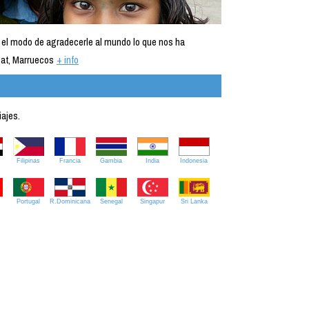
 el modo de agradecerle al mundo lo que nos ha
at, Marruecos
+ info
iajes.
Filipinas
Francia
Gambia
India
Indonesia
Portugal
R.Dominicana
Senegal
Singapur
Sri Lanka