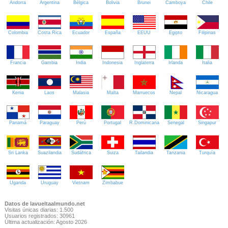
Andorra
Argentina
Bélgica
Bolivia
Brunei
Camboya
Chile
Colombia
Costa Rica
Ecuador
España
EEUU
Egipto
Filipinas
Francia
Gambia
India
Indonesia
Inglaterra
Irlanda
Italia
Kenia
Laos
Malasia
Malta
Marruecos
Nepal
Nicaragua
Panamá
Paraguay
Perú
Portugal
R.Dominicana
Senegal
Singapur
Sri Lanka
Suazilandia
Sudáfrica
Suiza
Tailandia
Tanzania
Turquía
Uganda
Uruguay
Vietnam
Zimbabue
Datos de lavueltaalmundo.net
Visitas únicas diarias: 1.500
Usuarios registrados: 30961
Última actualización: Agosto 2026