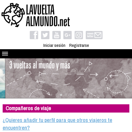
Iniciar sesión
Registrarse
Quienes somos
El proyecto
Blog
Viaja con nosotros
Camino solidario
Compañeros de viaje
Libros
Club de viajes
¿Quieres añadir tu perfil para que otros viajeros te
Compañeros de viaje
encuentren?