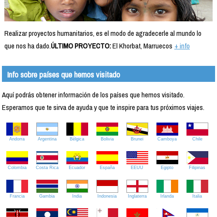
Realizar proyectos humanitarios, es el modo de agradecerle al mundo lo
que nos ha dado.
ÚLTIMO PROYECTO:
El Khorbat, Marruecos
+ info
Info sobre países que hemos visitado
Aquí podrás obtener información de los países que hemos visitado.
Esperamos que te sirva de ayuda y que te inspire para tus próximos viajes.
Andorra
Argentina
Bélgica
Bolivia
Brunei
Camboya
Chile
Colombia
Costa Rica
Ecuador
España
EEUU
Egipto
Filipinas
Francia
Gambia
India
Indonesia
Inglaterra
Irlanda
Italia