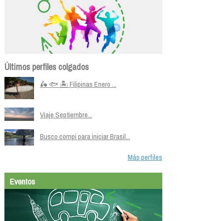
Últimos perfiles colgados
🛵 🐟 🏝️ Filipinas Enero ...
Viaje Septiembre...
Busco compi para iniciar Brasil...
Más perfiles
Eventos