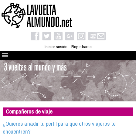
Iniciar sesión
Registrarse
Quienes somos
El proyecto
Blog
Viaja con nosotros
Camino solidario
Compañeros de viaje
Libros
Club de viajes
¿Quieres añadir tu perfil para que otros viajeros te
Compañeros de viaje
encuentren?