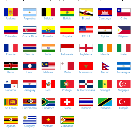
Andorra
Argentina
Bélgica
Bolivia
Brunei
Camboya
Chile
Colombia
Costa Rica
Ecuador
España
EEUU
Egipto
Filipinas
Francia
Gambia
India
Indonesia
Inglaterra
Irlanda
Italia
Kenia
Laos
Malasia
Malta
Marruecos
Nepal
Nicaragua
Panamá
Paraguay
Perú
Portugal
R.Dominicana
Senegal
Singapur
Sri Lanka
Suazilandia
Sudáfrica
Suiza
Tailandia
Tanzania
Turquía
Uganda
Uruguay
Vietnam
Zimbabue