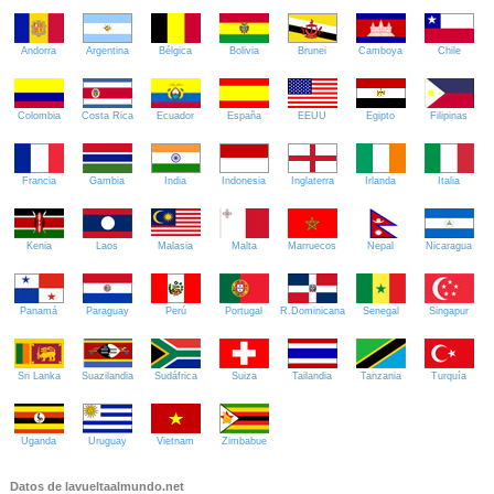
Andorra
Argentina
Bélgica
Bolivia
Brunei
Camboya
Chile
Colombia
Costa Rica
Ecuador
España
EEUU
Egipto
Filipinas
Francia
Gambia
India
Indonesia
Inglaterra
Irlanda
Italia
Kenia
Laos
Malasia
Malta
Marruecos
Nepal
Nicaragua
Panamá
Paraguay
Perú
Portugal
R.Dominicana
Senegal
Singapur
Sri Lanka
Suazilandia
Sudáfrica
Suiza
Tailandia
Tanzania
Turquía
Uganda
Uruguay
Vietnam
Zimbabue
Datos de lavueltaalmundo.net