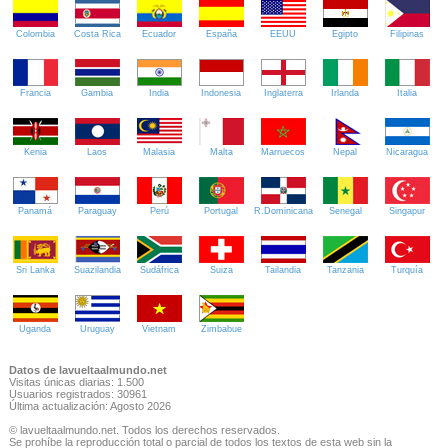
Colombia
Costa Rica
Ecuador
España
EEUU
Egipto
Filipinas
Francia
Gambia
India
Indonesia
Inglaterra
Irlanda
Italia
Kenia
Laos
Malasia
Malta
Marruecos
Nepal
Nicaragua
Panamá
Paraguay
Perú
Portugal
R.Dominicana
Senegal
Singapur
Sri Lanka
Suazilandia
Sudáfrica
Suiza
Tailandia
Tanzania
Turquía
Uganda
Uruguay
Vietnam
Zimbabue
Datos de lavueltaalmundo.net
Visitas únicas diarias: 1.500
Usuarios registrados: 30961
Última actualización: Agosto 2026
© lavueltaalmundo.net. Todos los derechos reservados.
Se prohíbe la reproducción total o parcial de todos los textos de esta web sin la