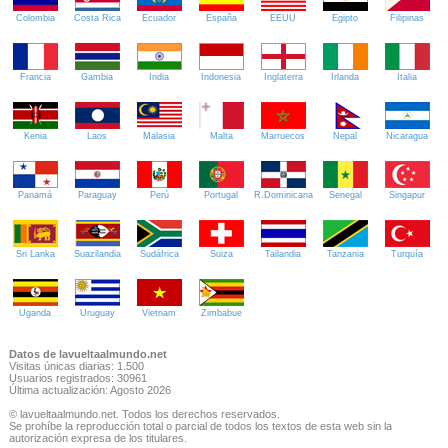
Colombia
Costa Rica
Ecuador
España
EEUU
Egipto
Filipinas
Francia
Gambia
India
Indonesia
Inglaterra
Irlanda
Italia
Kenia
Laos
Malasia
Malta
Marruecos
Nepal
Nicaragua
Panamá
Paraguay
Perú
Portugal
R.Dominicana
Senegal
Singapur
Sri Lanka
Suazilandia
Sudáfrica
Suiza
Tailandia
Tanzania
Turquía
Uganda
Uruguay
Vietnam
Zimbabue
Datos de lavueltaalmundo.net
Visitas únicas diarias: 1.500
Usuarios registrados: 30961
Última actualización: Agosto 2026
© lavueltaalmundo.net. Todos los derechos reservados.
Se prohíbe la reproducción total o parcial de todos los textos de esta web sin la
autorización expresa de los titulares.