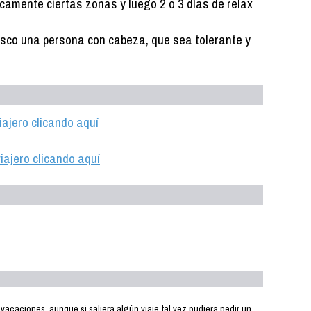
sticamente ciertas zonas y luego 2 o 3 días de relax
sco una persona con cabeza, que sea tolerante y
iajero clicando aquí
iajero clicando aquí
 vacaciones, aunque si saliera algún viaje tal vez pudiera pedir un