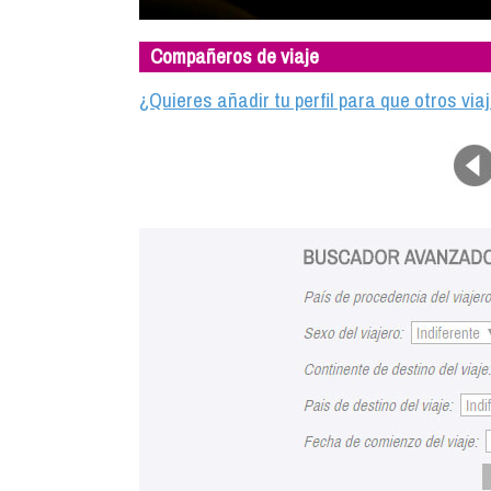
Compañeros de viaje
¿Quieres añadir tu perfil para que otros vi