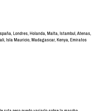
España, Londres, Holanda, Malta, Istambul, Atenas,
Bali, Isla Mauricio, Madagascar, Kenya, Emiratos
de ruta pero puedo variarlo sobre la marcha.