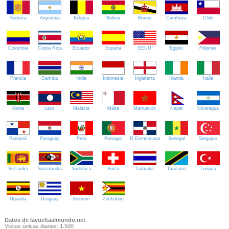
Andorra
Argentina
Bélgica
Bolivia
Brunei
Camboya
Chile
Colombia
Costa Rica
Ecuador
España
EEUU
Egipto
Filipinas
Francia
Gambia
India
Indonesia
Inglaterra
Irlanda
Italia
Kenia
Laos
Malasia
Malta
Marruecos
Nepal
Nicaragua
Panamá
Paraguay
Perú
Portugal
R.Dominicana
Senegal
Singapur
Sri Lanka
Suazilandia
Sudáfrica
Suiza
Tailandia
Tanzania
Turquía
Uganda
Uruguay
Vietnam
Zimbabue
Datos de lavueltaalmundo.net
Visitas únicas diarias: 1.500