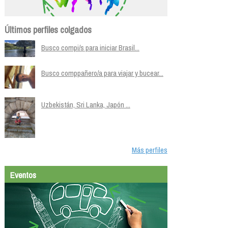
Últimos perfiles colgados
Busco compi/s para iniciar Brasil...
Busco comppañero/a para viajar y bucear...
Uzbekistán, Sri Lanka, Japón ...
Más perfiles
Eventos