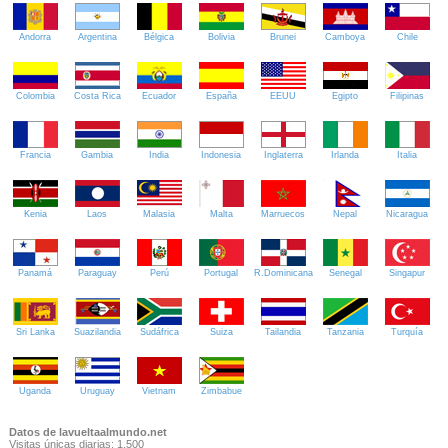
Andorra
Argentina
Bélgica
Bolivia
Brunei
Camboya
Chile
Colombia
Costa Rica
Ecuador
España
EEUU
Egipto
Filipinas
Francia
Gambia
India
Indonesia
Inglaterra
Irlanda
Italia
Kenia
Laos
Malasia
Malta
Marruecos
Nepal
Nicaragua
Panamá
Paraguay
Perú
Portugal
R.Dominicana
Senegal
Singapur
Sri Lanka
Suazilandia
Sudáfrica
Suiza
Tailandia
Tanzania
Turquía
Uganda
Uruguay
Vietnam
Zimbabue
Datos de lavueltaalmundo.net
Visitas únicas diarias: 1.500