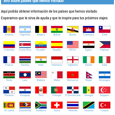
Info sobre países que hemos visitado
Aquí podrás obtener información de los países que hemos visitado.
Esperamos que te sirva de ayuda y que te inspire para tus próximos viajes.
Andorra
Argentina
Bélgica
Bolivia
Brunei
Camboya
Chile
Colombia
Costa Rica
Ecuador
España
EEUU
Egipto
Filipinas
Francia
Gambia
India
Indonesia
Inglaterra
Irlanda
Italia
Kenia
Laos
Malasia
Malta
Marruecos
Nepal
Nicaragua
Panamá
Paraguay
Perú
Portugal
R.Dominicana
Senegal
Singapur
Sri Lanka
Suazilandia
Sudáfrica
Suiza
Tailandia
Tanzania
Turquía