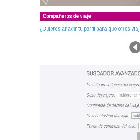
Compañeros de viaje
¿Quieres añadir tu perfil para que otros vi