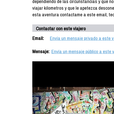
dependiendo de las circunstancias y que no l
viajar kilometros y que le apetezca descone
esta aventura contactame a este email, 
Contactar con este viajero
Email:
Envía un mensaje privado a este v
Mensaje:
Envía un mensaje público a este v