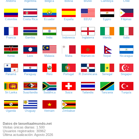
Andorra
Argentina
Bélgica
Bolivia
Brunei
Camboya
Chile
Colombia
Costa Rica
Ecuador
España
EEUU
Egipto
Filipinas
Francia
Gambia
India
Indonesia
Inglaterra
Irlanda
Italia
Kenia
Laos
Malasia
Malta
Marruecos
Nepal
Nicaragua
Panamá
Paraguay
Perú
Portugal
R.Dominicana
Senegal
Singapur
Sri Lanka
Suazilandia
Sudáfrica
Suiza
Tailandia
Tanzania
Turquía
Uganda
Uruguay
Vietnam
Zimbabue
Datos de lavueltaalmundo.net
Visitas únicas diarias: 1.500
Usuarios registrados: 30962
Última actualización: Agosto 2026