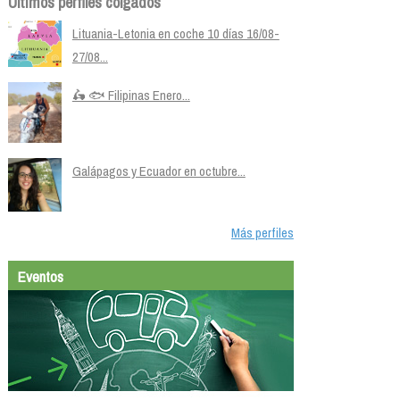
Últimos perfiles colgados
Lituania-Letonia en coche 10 días 16/08-
27/08...
🛵 🐟 Filipinas Enero...
Galápagos y Ecuador en octubre...
Más perfiles
Eventos