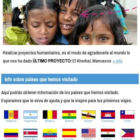
Realizar proyectos humanitarios, es el modo de agradecerle al mundo lo
que nos ha dado.
ÚLTIMO PROYECTO:
El Khorbat, Marruecos
+ info
Info sobre países que hemos visitado
Aquí podrás obtener información de los países que hemos visitado.
Esperamos que te sirva de ayuda y que te inspire para tus próximos viajes.
Andorra
Argentina
Bélgica
Bolivia
Brunei
Camboya
Chile
Colombia
Costa Rica
Ecuador
España
EEUU
Egipto
Filipinas