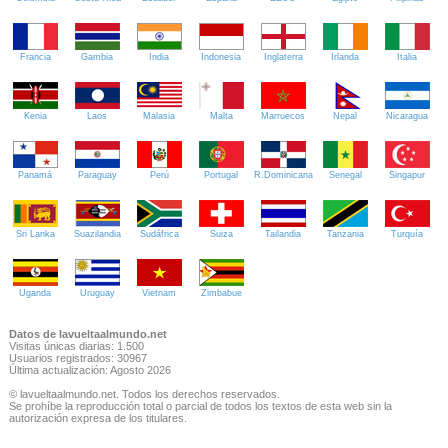
Francia
Gambia
India
Indonesia
Inglaterra
Irlanda
Italia
Kenia
Laos
Malasia
Malta
Marruecos
Nepal
Nicaragua
Panamá
Paraguay
Perú
Portugal
R.Dominicana
Senegal
Singapur
Sri Lanka
Suazilandia
Sudáfrica
Suiza
Tailandia
Tanzania
Turquía
Uganda
Uruguay
Vietnam
Zimbabue
Datos de lavueltaalmundo.net
Visitas únicas diarias: 1.500
Usuarios registrados: 30967
Última actualización: Agosto 2026
© lavueltaalmundo.net. Todos los derechos reservados.
Se prohíbe la reproducción total o parcial de todos los textos de esta web sin la
autorización expresa de los titulares.