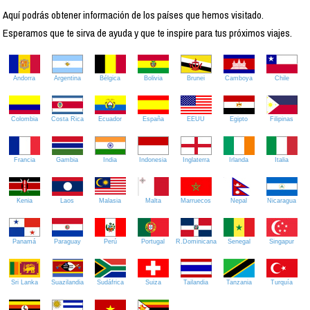
Aquí podrás obtener información de los países que hemos visitado.
Esperamos que te sirva de ayuda y que te inspire para tus próximos viajes.
Andorra
Argentina
Bélgica
Bolivia
Brunei
Camboya
Chile
Colombia
Costa Rica
Ecuador
España
EEUU
Egipto
Filipinas
Francia
Gambia
India
Indonesia
Inglaterra
Irlanda
Italia
Kenia
Laos
Malasia
Malta
Marruecos
Nepal
Nicaragua
Panamá
Paraguay
Perú
Portugal
R.Dominicana
Senegal
Singapur
Sri Lanka
Suazilandia
Sudáfrica
Suiza
Tailandia
Tanzania
Turquía