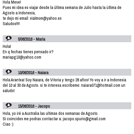
Hola Mese!
Pues mi idea es viajar desde la última semana de Julio hasta la útlima de
Agosto a Indonesia,
te dejo mi email: vialmom@yahoo.es
Saludos!!!!
5/06/2016 - Maria
Hola!
En q fechas tienes pensado ir?
mariapg10@yahoo.com
10/06/2016 - Naiara
Hola Arantxa! Soy Naiara, de Vitoria y tengo 28 años! Yo voy a ir a Indonesia
del 10 al 30 de Agosto. si te interesa escribeme: naiara071@hotmail.com un
saludo!
15/06/2016 - Jacopo
Hola, yo iré a Australia las ultimas dos semanas de Agosto.
Si coincides me podras contactar a: jacopo.spurio@gmail.com
Ciao :)