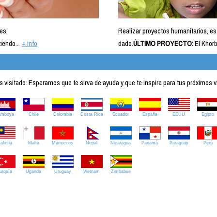
es.
Realizar proyectos humanitarios, es
iendo...
+ info
dado.
ÚLTIMO PROYECTO:
El Khorb
visitado. Esperamos que te sirva de ayuda y que te inspire para tus próximos v
amboya
Chile
Colombia
Costa Rica
Ecuador
España
EEUU
Egipto
alasia
Malta
Marruecos
Nepal
Nicaragua
Panamá
Paraguay
Perú
urquía
Uganda
Uruguay
Vietnam
Zimbabue