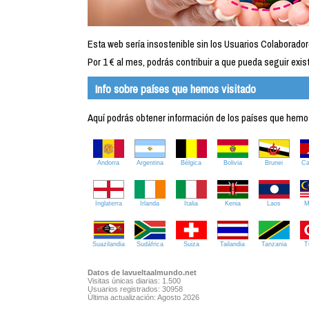
Esta web sería insostenible sin los Usuarios Colaborador
Por 1 € al mes, podrás contribuir a que pueda seguir exist
Info sobre países que hemos visitado
Aquí podrás obtener información de los países que hemos 
Andorra
Argentina
Bélgica
Bolivia
Brunei
C
Inglaterra
Irlanda
Italia
Kenia
Laos
M
Suazilandia
Sudáfrica
Suiza
Tailandia
Tanzania
T
Datos de lavueltaalmundo.net
Visitas únicas diarias: 1.500
Usuarios registrados: 30958
Última actualización: Agosto 2026