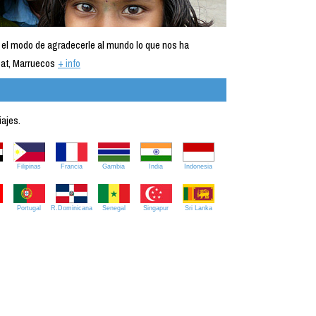
 el modo de agradecerle al mundo lo que nos ha
at, Marruecos
+ info
iajes.
Filipinas
Francia
Gambia
India
Indonesia
Portugal
R.Dominicana
Senegal
Singapur
Sri Lanka