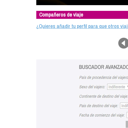
Compañeros de viaje
¿Quieres añadir tu perfil para que otros vi