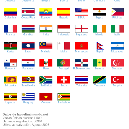
Andorra
Argentina
Bélgica
Bolivia
Brunei
Camboya
Chile
Colombia
Costa Rica
Ecuador
España
EEUU
Egipto
Filipinas
Francia
Gambia
India
Indonesia
Inglaterra
Irlanda
Italia
Kenia
Laos
Malasia
Malta
Marruecos
Nepal
Nicaragua
Panamá
Paraguay
Perú
Portugal
R.Dominicana
Senegal
Singapur
Sri Lanka
Suazilandia
Sudáfrica
Suiza
Tailandia
Tanzania
Turquía
Uganda
Uruguay
Vietnam
Zimbabue
Datos de lavueltaalmundo.net
Visitas únicas diarias: 1.500
Usuarios registrados: 30964
Última actualización: Agosto 2026