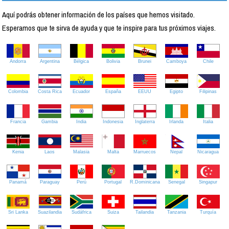
Aquí podrás obtener información de los países que hemos visitado.
Esperamos que te sirva de ayuda y que te inspire para tus próximos viajes.
Andorra
Argentina
Bélgica
Bolivia
Brunei
Camboya
Chile
Colombia
Costa Rica
Ecuador
España
EEUU
Egipto
Filipinas
Francia
Gambia
India
Indonesia
Inglaterra
Irlanda
Italia
Kenia
Laos
Malasia
Malta
Marruecos
Nepal
Nicaragua
Panamá
Paraguay
Perú
Portugal
R.Dominicana
Senegal
Singapur
Sri Lanka
Suazilandia
Sudáfrica
Suiza
Tailandia
Tanzania
Turquía