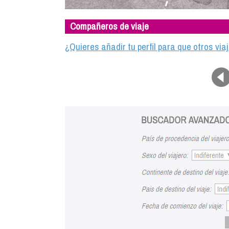
Compañeros de viaje
¿Quieres añadir tu perfil para que otros vi