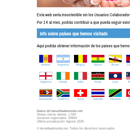
Esta web sería insostenible sin los Usuarios Colaborador
Por 1 € al mes, podrás contribuir a que pueda seguir exist
Info sobre países que hemos visitado
Aquí podrás obtener información de los países que hemos 
Andorra
Argentina
Bélgica
Bolivia
Brunei
C
Inglaterra
Irlanda
Italia
Kenia
Laos
M
Suazilandia
Sudáfrica
Suiza
Tailandia
Tanzania
T
Datos de lavueltaalmundo.net
Visitas únicas diarias: 1.500
Usuarios registrados: 30964
Última actualización: Agosto 2026
© lavueltaalmundo.net. Todos los derechos reservados.