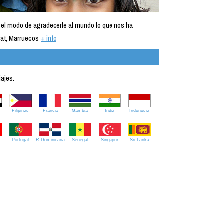
 el modo de agradecerle al mundo lo que nos ha
at, Marruecos
+ info
iajes.
Filipinas
Francia
Gambia
India
Indonesia
Portugal
R.Dominicana
Senegal
Singapur
Sri Lanka