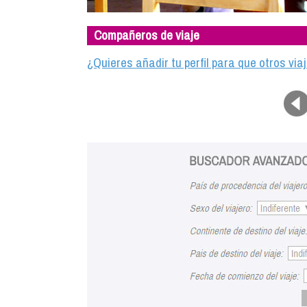
Compañeros de viaje
¿Quieres añadir tu perfil para que otros vi