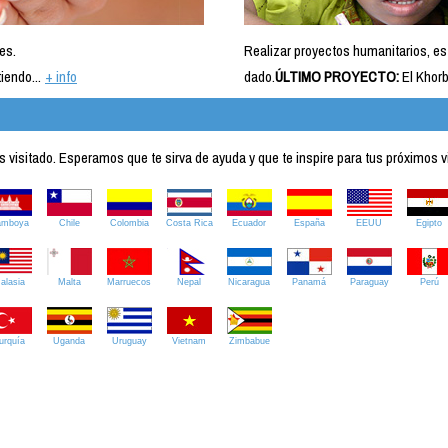
es.
Realizar proyectos humanitarios, es
iendo...
+ info
dado.
ÚLTIMO PROYECTO:
El Khorb
visitado. Esperamos que te sirva de ayuda y que te inspire para tus próximos v
amboya
Chile
Colombia
Costa Rica
Ecuador
España
EEUU
Egipto
alasia
Malta
Marruecos
Nepal
Nicaragua
Panamá
Paraguay
Perú
urquía
Uganda
Uruguay
Vietnam
Zimbabue