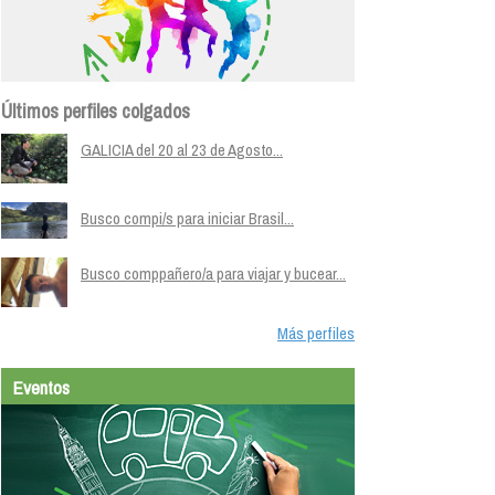
Últimos perfiles colgados
GALICIA del 20 al 23 de Agosto...
Busco compi/s para iniciar Brasil...
Busco comppañero/a para viajar y bucear...
Más perfiles
Eventos