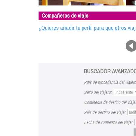
Compañeros de viaje
¿Quieres añadir tu perfil para que otros vi